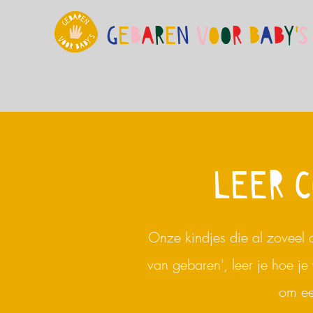
G
E
B
A
R
E
N
V
O
O
R
B
A
B
Y
'
S
LEER C
Onze kindjes die al zoveel 
van gebaren', leer je hoe j
om ee