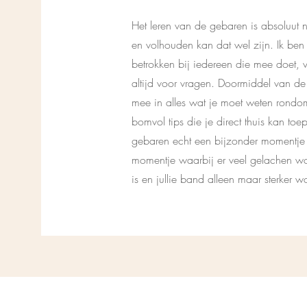
Het leren van de gebaren is absoluut ni
en volhouden kan dat wel zijn. Ik ben
betrokken bij iedereen die mee doet, v
altijd voor vragen. Doormiddel van d
mee in alles wat je moet weten rondom
bomvol tips die je direct thuis kan toe
gebaren echt een bijzonder momentje t
momentje waarbij er veel gelachen wo
is en jullie band alleen maar sterker w