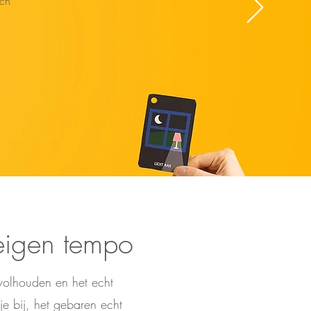
sch
eigen tempo
t volhouden en het echt
je bij, het gebaren echt