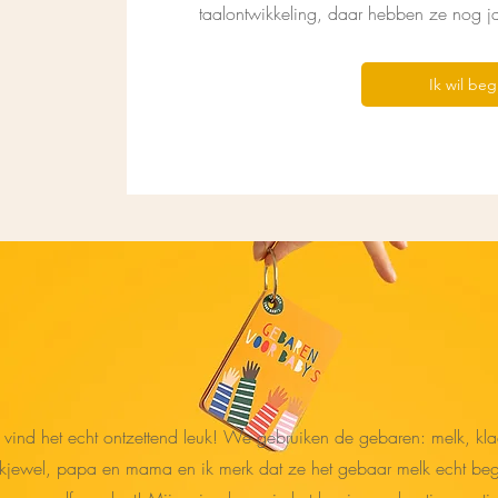
taalontwikkeling, daar hebben ze nog j
Ik wil be
k vind het echt ontzettend leuk! We gebruiken de gebaren: melk, kla
kjewel, papa en mama en ik merk dat ze het gebaar melk echt begr