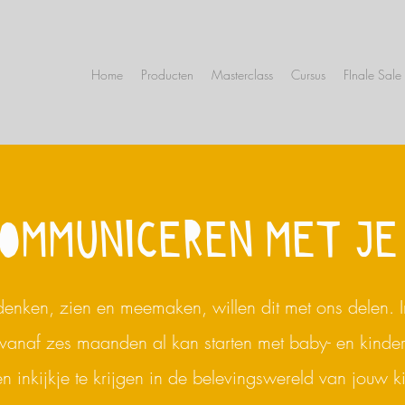
Home
Producten
Masterclass
Cursus
FInale Sale
OMMUNICEREN MET JE
denken, zien en meemaken, willen dit met ons delen. In
e vanaf zes maanden al kan starten met baby- en kinde
n inkijkje te krijgen in de belevingswereld van jouw
k