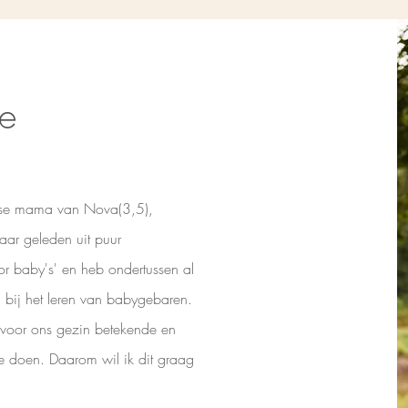
ée
otse mama van Nova(3,5),
jaar geleden uit puur
r baby's' en heb ondertussen al
ij het leren van babygebaren.
 voor ons gezin betekende en
te doen. Daarom wil ik dit graag