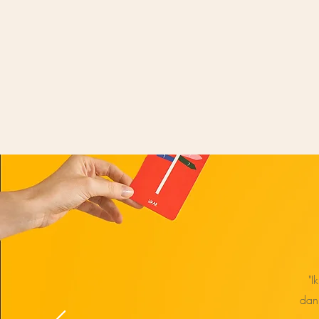
"I
dan