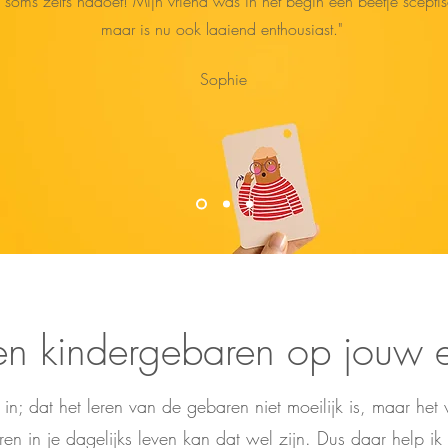
 soms zelfs nadoet! Mijn vriend was in het begin een beetje scepti
maar is nu ook laaiend enthousiast."
Sophie
 en kindergebaren op jouw 
t in; dat het leren van de gebaren niet moeilijk is, maar he
en in je dagelijks leven kan dat wel zijn. Dus daar help ik 