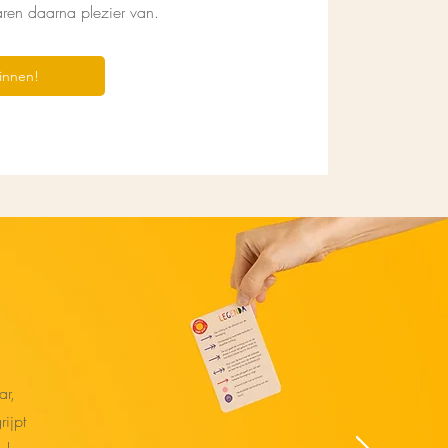
aren daarna plezier van.
ginnen!
ar,
ijpt