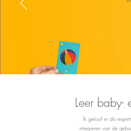
en
Leer baby-
Ik geloof er als exper
integreren van de gebar