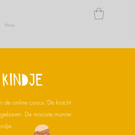
More
 KINDJE
 de online cursus 'De kracht
rgebaren.
De mooiste manier
indje.