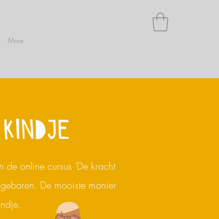
More
 KINDJE
 de online cursus 'De kracht
rgebaren.
De mooiste manier
indje.