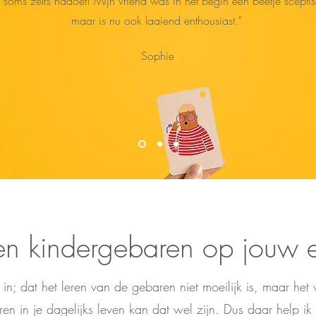
 soms zelfs nadoet! Mijn vriend was in het begin een beetje scepti
maar is nu ook laaiend enthousiast."
Sophie
 en kindergebaren op jouw 
t in; dat het leren van de gebaren niet moeilijk is, maar he
en in je dagelijks leven kan dat wel zijn. Dus daar help ik 