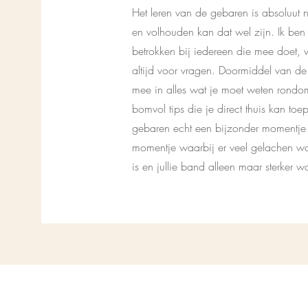
Het leren van de gebaren is absoluut ni
en volhouden kan dat wel zijn. Ik ben
betrokken bij iedereen die mee doet, v
altijd voor vragen. Doormiddel van d
mee in alles wat je moet weten rondom
bomvol tips die je direct thuis kan toe
gebaren echt een bijzonder momentje t
momentje waarbij er veel gelachen wo
is en jullie band alleen maar sterker w