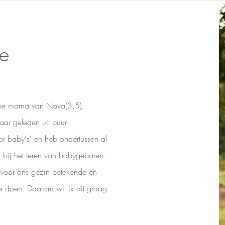
ée
otse mama van Nova(3,5),
jaar geleden uit puur
r baby's' en heb ondertussen al
ij het leren van babygebaren.
 voor ons gezin betekende en
te doen. Daarom wil ik dit graag