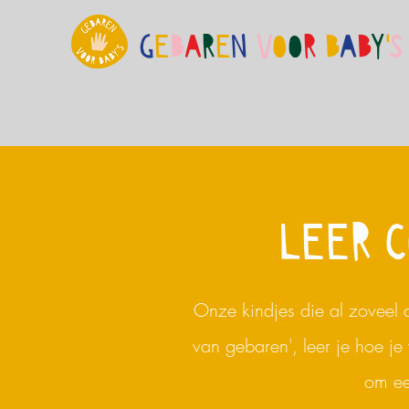
G
E
B
A
R
E
N
V
O
O
R
B
A
B
Y
'
S
LEER C
Onze kindjes die al zoveel 
van gebaren', leer je hoe j
om ee