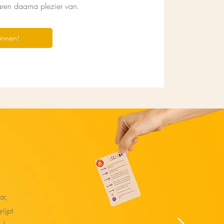
aren daarna plezier van.
ginnen!
ar,
ijpt