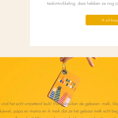
taalontwikkeling, daar hebben ze nog j
Ik wil be
k vind het echt ontzettend leuk! We gebruiken de gebaren: melk, kla
kjewel, papa en mama en ik merk dat ze het gebaar melk echt begr