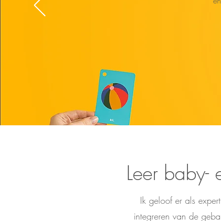
en
Leer baby-
Ik geloof er als exper
integreren van de gebar