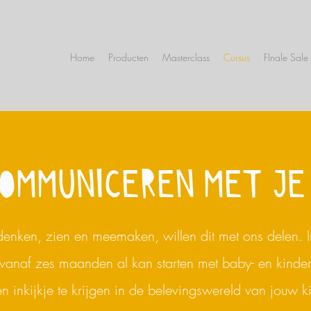
Home
Producten
Masterclass
Cursus
FInale Sale
OMMUNICEREN MET JE
denken, zien en meemaken, willen dit met ons delen. In
e vanaf zes maanden al kan starten met baby- en kinde
n inkijkje te krijgen in de belevingswereld van jouw
k