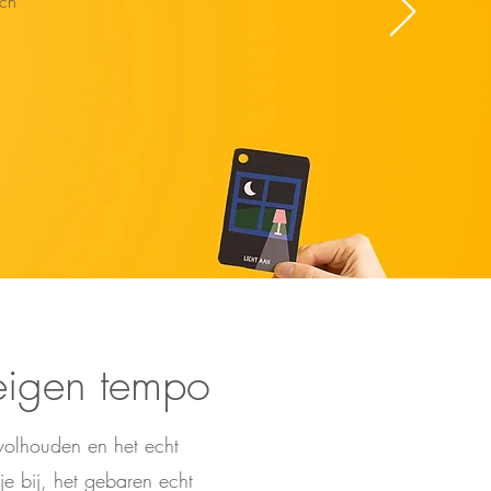
sch
eigen tempo
t volhouden en het echt
je bij, het gebaren echt