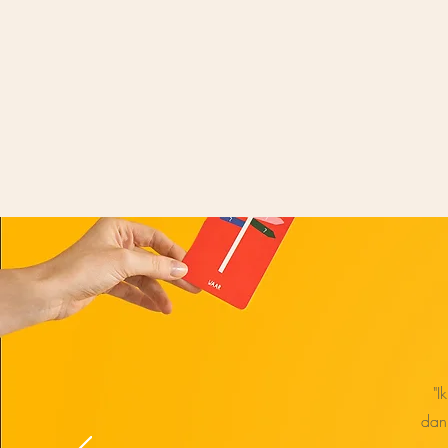
"I
dan