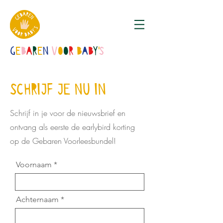
G
E
B
A
R
E
N
V
O
O
R
B
A
B
Y
'
S
SCHRIJF JE NU IN
Schrijf in je voor de nieuwsbrief en
ontvang als eerste de earlybird korting
op de Gebaren Voorleesbundel!
Voornaam
Achternaam